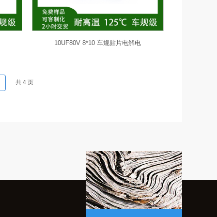
10UF80V 8*10 车规贴片电解电
共
4
页