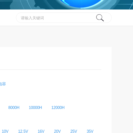
电容
8000H
10000H
12000H
10V
12.5V
16V
20V
25V
35V