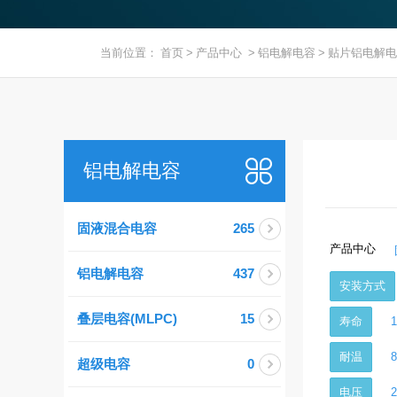
当前位置：
首页
>
产品中心
>
铝电解电容
>
贴片铝电解电
铝电解电容
固液混合电容
265
产品中心
铝电解电容
437
安装方式
叠层电容(MLPC)
15
寿命
耐温
超级电容
0
电压
2