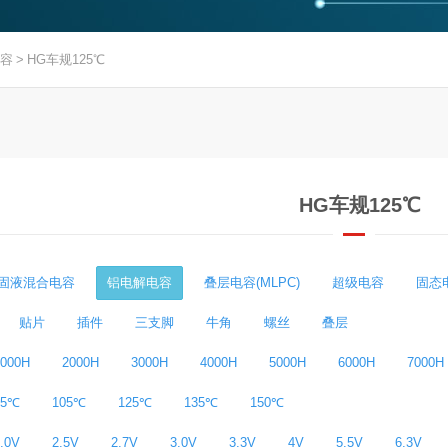
容
>
HG车规125℃
HG车规125℃
固液混合电容
铝电解电容
叠层电容(MLPC)
超级电容
固态
贴片
插件
三支脚
牛角
螺丝
叠层
1000H
2000H
3000H
4000H
5000H
6000H
7000H
85℃
105℃
125℃
135℃
150℃
.0V
2.5V
2.7V
3.0V
3.3V
4V
5.5V
6.3V