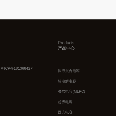
Products
产品中心
.
粤ICP备18136842号
固液混合电容
铝电解电容
叠层电容(MLPC)
超级电容
固态电容