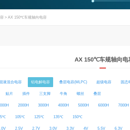
容
>
AX 150℃车规轴向电容
AX 150℃车规轴向电
固液混合电容
铝电解电容
叠层电容(MLPC)
超级电容
固态
贴片
插件
三支脚
牛角
螺丝
叠层
1000H
2000H
3000H
4000H
5000H
6000H
7000H
85℃
105℃
125℃
135℃
150℃
.0V
2.5V
2.7V
3.0V
3.3V
4V
5.5V
6.3V